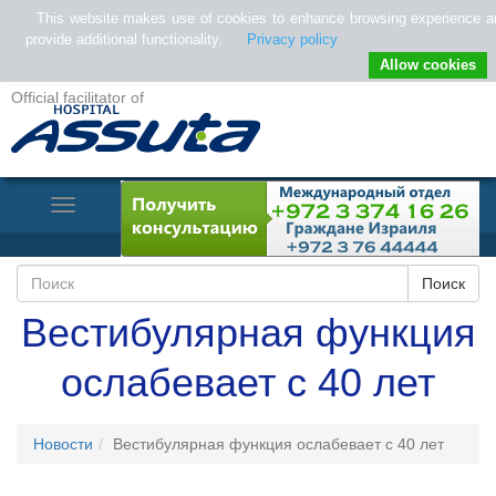
This website makes use of cookies to enhance browsing experience a
provide additional functionality.
Privacy policy
Allow cookies
Official facilitator of
Toggle
Navigation
Вестибулярная функция
ослабевает с 40 лет
Новости
Вестибулярная функция ослабевает с 40 лет