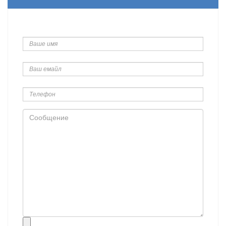
Ваше
имя
Ваш
емайл
Телефон
Сообщение
Прикрепить