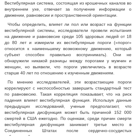
Вестибулярная система, состоящая из крошечных каналов во
внутреннем ухе, отвечает за получение информации о
движении, равновесии и пространственной ориентации.
Чтобы определить, влияет ли пол или возраст на функции
вестибулярной системы, исследователи провели испытания
на движение и равновесие среди 105 здоровых людей от 18
до 80 лет и измерили их вестибулярные пороги («порог»
относится к наименьшему возможному движению, который
субъект способен правильно воспринимать). Они не
обнаружили никакой разницы между порогами у мужчин и
женщин, но выявили, что пороги увеличились в возрасте
старше 40 лет по отношению к изученным движениям.
По мнению исследователей, эти возрастающие пороги
коррелируют с неспособностью завершить стандартный тест
по равновесию. Такая корреляция показывает, что на риск
падения влияет вестибулярная функция. Используя данные
предыдущих исследований, ученые предполагают, что
вестибулярная дисфункция может быть причиной 152 000
смертей в США ежегодно. По оценкам, среди причин смерти
вестибулярная дисфункция занимает третье место в
Соединенных Штатах после сердечно-сосудистых